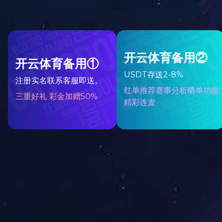
产品型号
系统功
名称