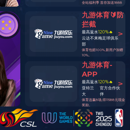
系统
出口型架空乘人装置自动探伤仪
探伤系统
出口制钢丝绳探伤仪
动式钢丝绳自动探伤系统