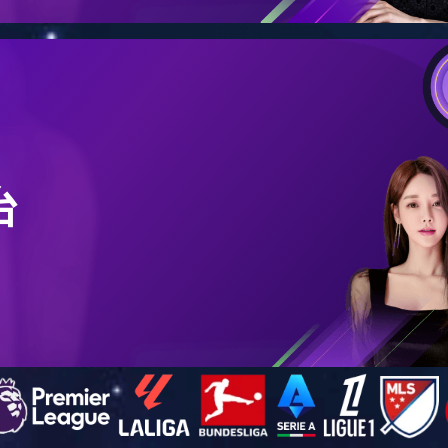
口型输送带钢绳芯自动探伤仪
出口型无极绳在线实时监测
型落地式钢丝绳自动探伤系统
出口型单双绳随动式钢丝绳自动
出口型单双绳随