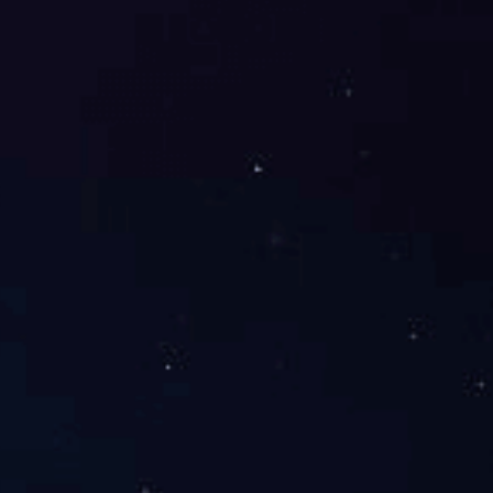
出口机型应用案例