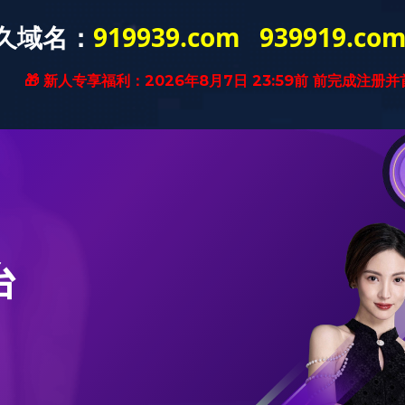
（中国）科技公司
（中国）科技公司
解决方案
技术优势
SOLUTION
解决方案
当前位置：
首页
-
出口机型