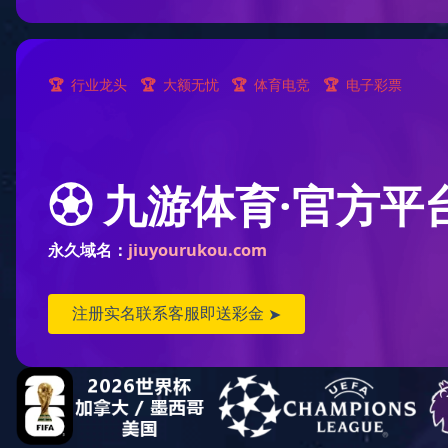
出口型巡检式输送带钢绳芯自动探伤仪
出
出口型井塔式钢丝绳自动探伤系统
出口