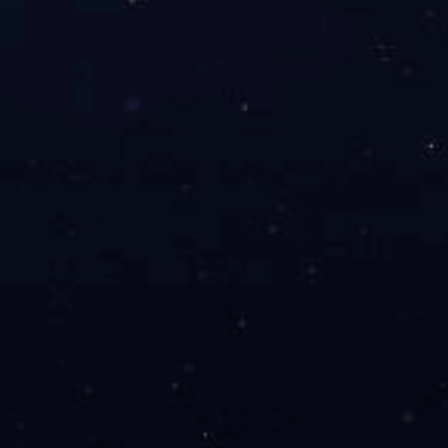
提交留言
* 请认证填写您的需求并提交，我们会尽快与您联系