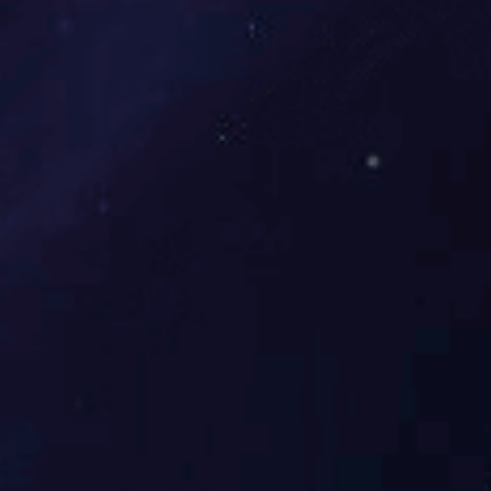
架空乘人装置钢丝绳损伤AI视觉识别检测系统
热门资讯
钢丝绳检测仪维护保养技巧：延长设备使用寿命的秘诀
钢丝绳损伤=定时炸弹！你的设备安全吗？
赋能矿山安全，安全以“智”致胜——泰斯特精彩亮相第23届太原煤炭展
知名学府对话科技标杆——北京大学法学院老师及校友 莅临洛阳泰斯特参观指导
钢丝绳检测仪使用常见问题解答
法律终审判决：泰斯特公司专利侵权案胜诉！
智守商机，共铸防线——致敬陕西秦源招标有限公司的杰出担当！
如何选择适合矿山使用的钢丝绳探伤设备？