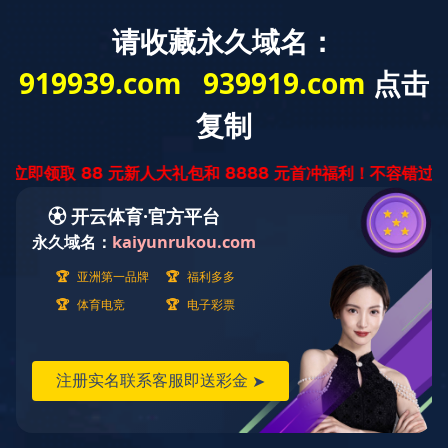
NEWS CENTER
公司新闻
当前位置：
首页
-
新闻中心
-
公司新闻
- 聚焦人才引育 共促创新发展
——河南省高层次人才服务中心黄亚杰书记一行莅临泰斯特开展调研
聚焦人才引育 共促创新发展——河南省
高层次人才服务中心黄亚杰书记一行莅
临泰斯特开展调研
时间：2025-04-29 13:48:00
来源：ky开云体育平台