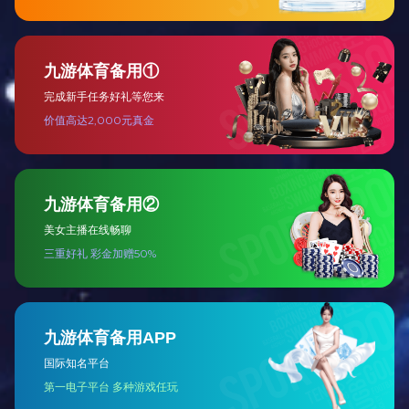
提升用钢丝绳损伤AI视觉识别检测系统
四六绳落地式提升用钢丝绳实时在线AI智能探伤系统