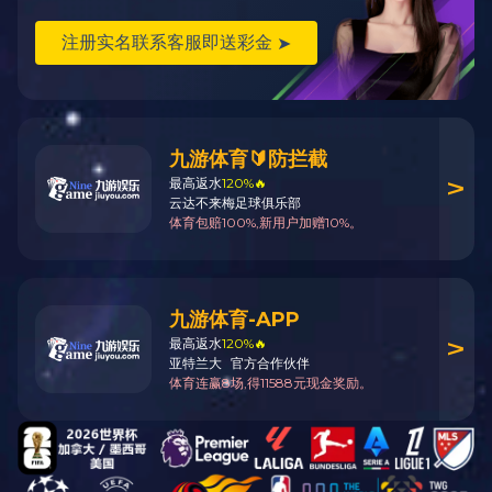
实地考察 共话发展
调研期间，黄亚杰书记一行实地参观了泰斯特公司的研发
中心、实验室及生产车间，详细了解公司在探伤技术、智能检
测装备等领域的新研发成果及产业化应用情况。黄亚杰指出，
“企业是科技创新的主体，政府将与企业携手，共同营造良好的
人才生态，为洛阳乃至河南的产业升级提供坚实支撑。
展望未来 合作共赢
此次调研为泰斯特公司与河南省高层次人才服务中心的深
度合作奠定了良好基础。泰斯特表示，未来将进一步加强与政
府、高校及科研机构的联动，优化人才发展环境，加速科技成