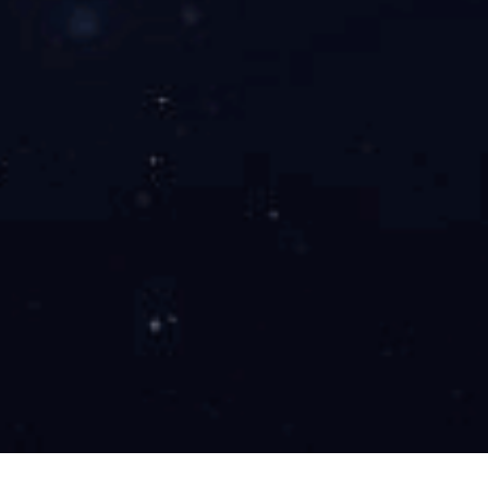
抖音号
微信公众号
视频号
版权所有：2019 ky开云体育平台
豫ICP备11000803号-1
豫公网安备 41030502000318号
网站XML
技术支持：
尚贤科技
提交留言
* 请认证填写您的需求并提交，我们会尽快与您联系
九游平台
|
九游网
|
KY平台
|
KY在线官网
|
九游在线注册
|
华体会平台
|
od平台官方官网_OD（中国）一站式服务平台
|
乐鱼手机在线官网
|
多宝