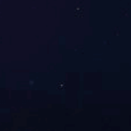
钢丝绳探伤设备的日常维护与保养要点详解
如何让客户从“观望"到“信任”？一次实地考察就够了！
全国咨询热线：
400-8877-128
ky开云体育平台
地 址：中国（河南）自由贸易试验区洛阳片区（高新）滨河北路22
号洛阳留学人员创业园3幢5层西
电 话：400-8877-128
联系人：林经理
邮 箱：tst@tst-ly.com