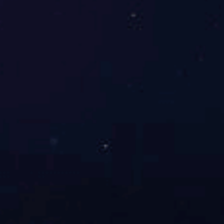
正做到了将安全隐患扼杀在萌芽状态"
全磁检测技术：洞察损伤“蛛丝马迹”
泰斯特采用了自家的“全磁信息探伤”专利技术，并配备
了高灵敏度传感器。这一组合如同给系统装上了一双“火眼
金睛”，能够对钢丝绳内外部的损伤进行定量分析，其检测