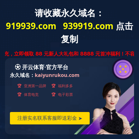
NEWS CENTER
公司新闻
当前位置：
首页
-
新闻中心
-
公司新闻
- 如何让客户从“观望"到“信
任”？一次实地考察就够了！
如何让客户从“观望"到“信任”？一次实
地考察就够了！
时间：2025-06-26 17:07:00
来源：ky开云体育平台
从人工检测到智能预警眼见为实！