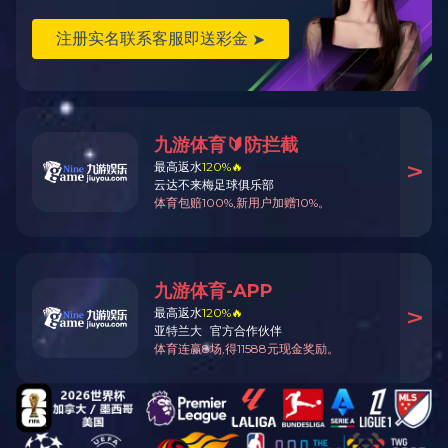
考察访问，全面评估泰斯特自主研发的"钢丝绳AI智能探伤系
统"在矿业现场的实际应用效果。作为国内钢丝绳无损探伤领域
的领军企业，泰斯特凭借其智能化、高精度的安全监测解决方
案，已获得众多海内外客户的高度认可。为充分展示系统的实
际应用效果，公司特别安排考察团前往
位于洛阳嵩县的河南金
源黄金矿业
进行实地考察。值得一提的是，泰斯特钢丝绳实时
在线监测系统已被选入《
矿山安全先进适用技术及装备推广目
录（2024 年
）
》，这一殊荣不仅是对泰斯特技术实力的高度肯
定，更彰显了其在矿山安全领域的地位。