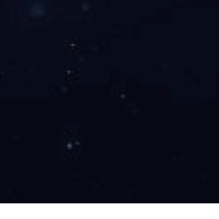
建筑用钢丝绳在线监测系统
热门资讯
钢丝绳探伤仪的日常保养与故障排除有哪些？
钢丝绳检测仪不息屏的原因及解决方法有哪些？