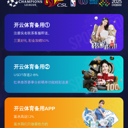
动的核心。我们期待与高校在联合研发、实习实训、定向培养
等方面深度合作，推动教育链、人才链与产业链有机衔接。
产教融合·打造就业“直通车”