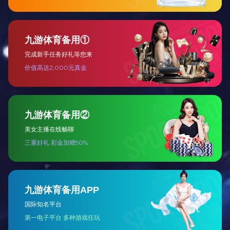
高校代表团参观了泰斯特的智能化展厅和研发中心，近距
离了解企业技术应用场景及岗位需求。高校招生办负责人表
示：“此次走访让我们更清晰地把握了行业前沿动态，未来将调
整课程设置，强化学生工程实践能力，与企业需求实现‘无缝对
接’。”
携手共赢·绘就发展蓝图