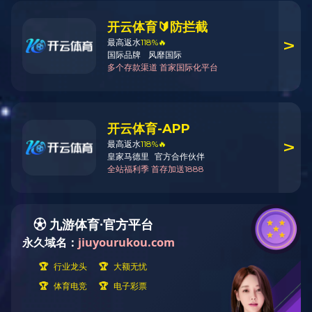
学院、洛阳师范学院等豫西地区10所高校的领导和专家代表，
双方围绕“访企拓岗促就业”主题展开深入交流。此次校企联动
旨在搭建人才供需对接平台，深化产学研协同创新，为区域经
济发展注入新动能。