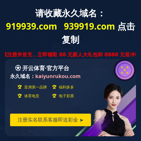
NEWS CENTER
公司新闻
当前位置：
首页
-
新闻中心
-
公司新闻
- 校企联动促就业！豫西10所高
校天团走进泰斯特“探岗”
校企联动促就业！豫西10所高校天团走
进泰斯特“探岗”
时间：2025-06-07 09:04:00
来源：ky开云体育平台
2025年5月，ky开云体育平台迎来河南科技大学、洛阳理工