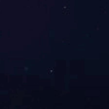
便携升降机钢丝绳探伤仪
建筑用钢丝绳在线监测系统