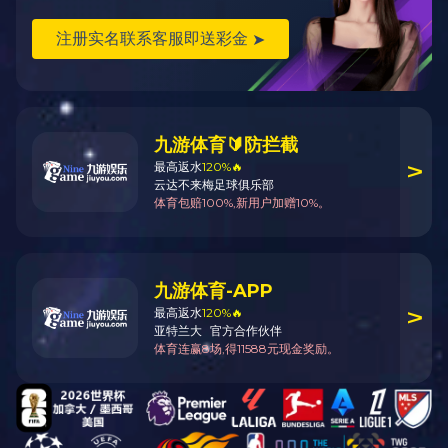
实地参观·展现科技硬实力
泰斯特对高校代表团的到访表示热烈欢迎，并详细介绍了
公司在智能检测装备领域的核心技术优势及人才发展规划。泰
斯特作为国家ji专精特新“小巨人”企业，始终将人才视为创新驱